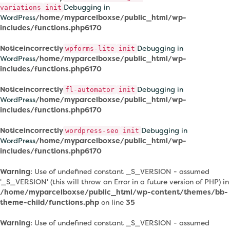
Debugging in
variations
init
WordPress
/home/myparcelboxse/public_html/wp-
includes/functions.php
6170
Notice
incorrectly
Debugging in
wpforms-lite
init
WordPress
/home/myparcelboxse/public_html/wp-
includes/functions.php
6170
Notice
incorrectly
Debugging in
fl-automator
init
WordPress
/home/myparcelboxse/public_html/wp-
includes/functions.php
6170
Notice
incorrectly
Debugging in
wordpress-seo
init
WordPress
/home/myparcelboxse/public_html/wp-
includes/functions.php
6170
Warning
: Use of undefined constant _S_VERSION - assumed
'_S_VERSION' (this will throw an Error in a future version of PHP) in
/home/myparcelboxse/public_html/wp-content/themes/bb-
theme-child/functions.php
on line
35
Warning
: Use of undefined constant _S_VERSION - assumed