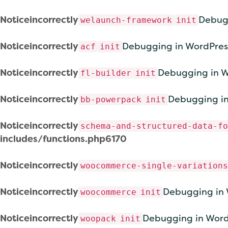
Notice
incorrectly
Debug
welaunch-framework
init
Notice
incorrectly
Debugging in WordPres
acf
init
Notice
incorrectly
Debugging in W
fl-builder
init
Notice
incorrectly
Debugging in
bb-powerpack
init
Notice
incorrectly
schema-and-structured-data-fo
includes/functions.php
6170
Notice
incorrectly
woocommerce-single-variations
Notice
incorrectly
Debugging in 
woocommerce
init
Notice
incorrectly
Debugging in Word
woopack
init