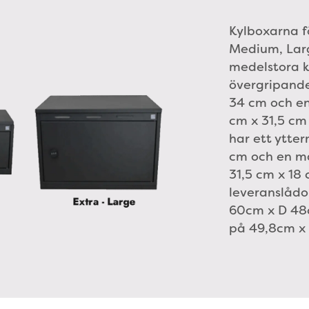
Kylboxarna fö
Medium, Larg
medelstora k
övergripande
34 cm och en
cm x 31,5 cm
har ett ytte
cm och en ma
31,5 cm x 18 
leveranslådo
60cm x D 48
på 49,8cm x