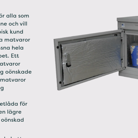
ör alla som
ne och vill
pisk kund
ka matvaror
issna hela
et. Ett
atvaror
sig oönskade
 matvaror
ig
etlåda för
en lägre
 oönskad