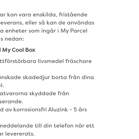
ar kan vara enskilda, fristående
 leverans, eller så kan de användas
 enheter som ingår i My Parcel
as nedan:
 My Cool Box
ättförstörbara livsmedel fräschare
önskade skadedjur borta från dina
l.
matvarorna skyddade från
serande.
d av korrosionsfri Aluzink - 5 års
meddelande till din telefon när ett
r levererats.