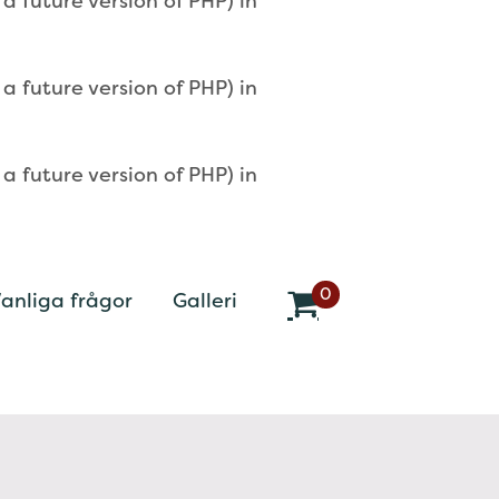
 future version of PHP) in
 future version of PHP) in
 future version of PHP) in
0
anliga frågor
Galleri
v
a
r
o
r