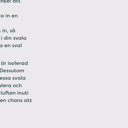
nkel att
la in en
in, så
i din svala
a en sval
är isolerad
. Dessutom
dessa svala
ulera och
luften inuti
 en chans att