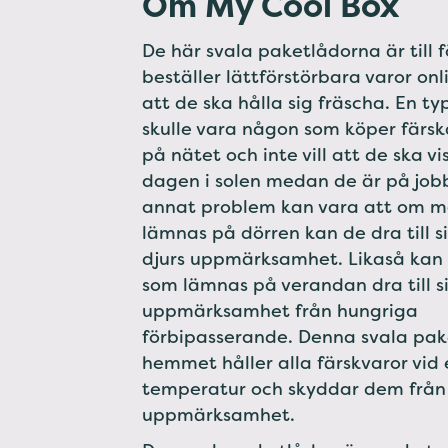
Om My Cool Box
De här svala paketlådorna är till f
beställer lättförstörbara varor onli
att de ska hålla sig fräscha. En ty
skulle vara någon som köper färs
på nätet och inte vill att de ska v
dagen i solen medan de är på jobb
annat problem kan vara att om m
lämnas på dörren kan de dra till 
djurs uppmärksamhet. Likaså kan
som lämnas på verandan dra till s
uppmärksamhet från hungriga
förbipasserande. Denna svala pak
hemmet håller alla färskvaror vid 
temperatur och skyddar dem från
uppmärksamhet.