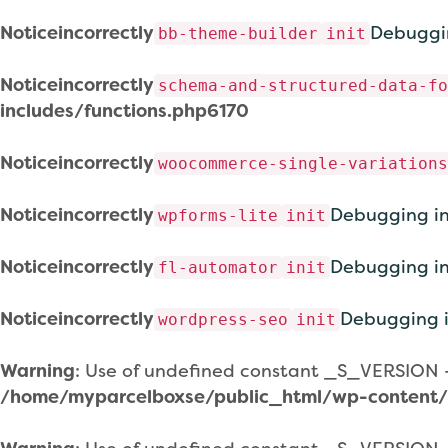
Notice
incorrectly
Debuggi
bb-theme-builder
init
Notice
incorrectly
schema-and-structured-data-fo
includes/functions.php
6170
Notice
incorrectly
woocommerce-single-variations
Notice
incorrectly
Debugging in
wpforms-lite
init
Notice
incorrectly
Debugging in
fl-automator
init
Notice
incorrectly
Debugging i
wordpress-seo
init
Warning
: Use of undefined constant _S_VERSION - 
/home/myparcelboxse/public_html/wp-content/