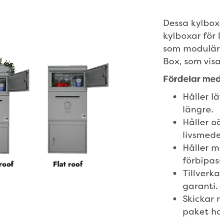
Dessa kylbox
kylboxar för
som modulära
Box, som vis
Fördelar med
Håller l
längre.
Håller o
livsmede
Håller 
förbipas
Tillverka
garanti.
Skickar 
paket ha