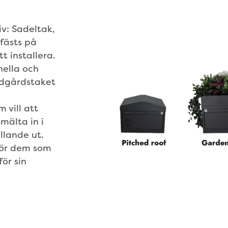
iv: Sadeltak,
fästs på
t installera.
nella och
rädgårdstaket
 vill att
mälta in i
llande ut.
 för dem som
för sin